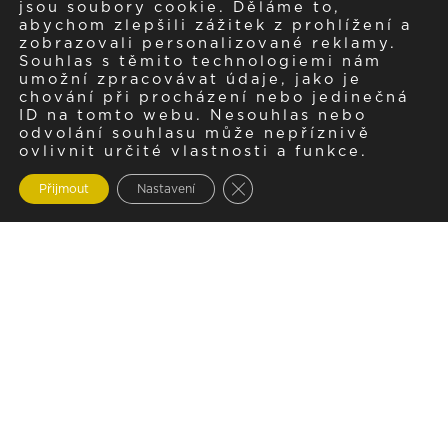
jsou soubory cookie. Děláme to,
abychom zlepšili zážitek z prohlížení a
zobrazovali personalizované reklamy.
Souhlas s těmito technologiemi nám
umožní zpracovávat údaje, jako je
chování při procházení nebo jedinečná
ID na tomto webu. Nesouhlas nebo
odvolání souhlasu může nepříznivě
ovlivnit určité vlastnosti a funkce.
Zavřít cookie lištu GDPR
Přijmout
Nastavení