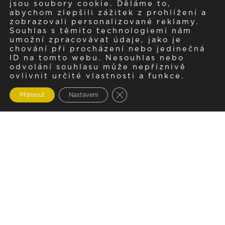
jsou soubory cookie. Děláme to,
abychom zlepšili zážitek z prohlížení a
zobrazovali personalizované reklamy.
Souhlas s těmito technologiemi nám
umožní zpracovávat údaje, jako je
chování při procházení nebo jedinečná
ID na tomto webu. Nesouhlas nebo
odvolání souhlasu může nepříznivě
ovlivnit určité vlastnosti a funkce.
Zavřít cookie lištu GDPR
Přijmout
Nastavení