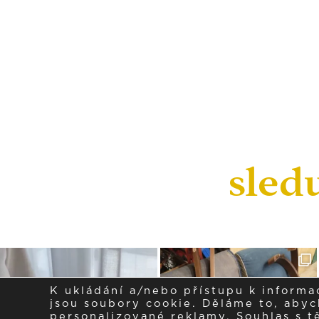
sled
K ukládání a/nebo přístupu k informa
jsou soubory cookie. Děláme to, abych
personalizované reklamy. Souhlas s 