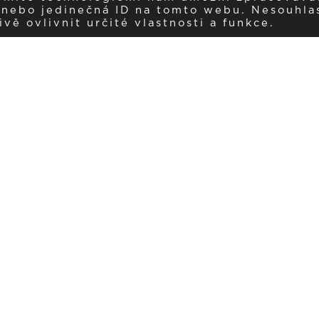
í nebo jedinečná ID na tomto webu. Nesouhla
ě ovlivnit určité vlastnosti a funkce.
Dostávejte aktuality v e-mail
našemu newsletteru a získávejte pravidelný přehled o novinkách a