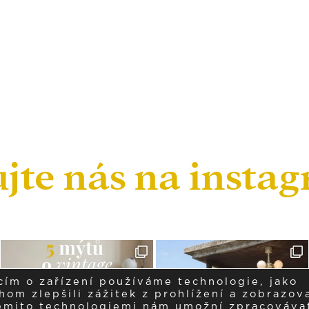
ujte nás na insta
cím o zařízení používáme technologie, jako
om zlepšili zážitek z prohlížení a zobrazova
těmito technologiemi nám umožní zpracováva