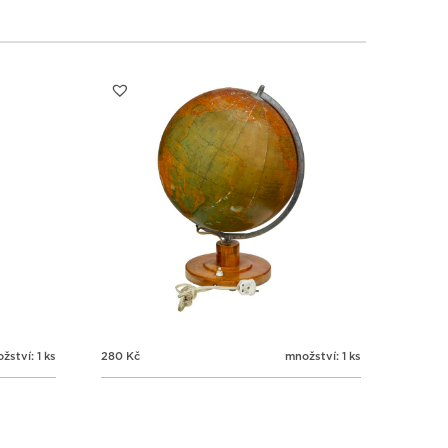
žství: 1 ks
280
Kč
množství: 1 ks