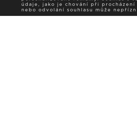
údaje, jako je chování při procházen
nebo odvolání souhlasu může nepřízniv
Zaregistrujte se k 