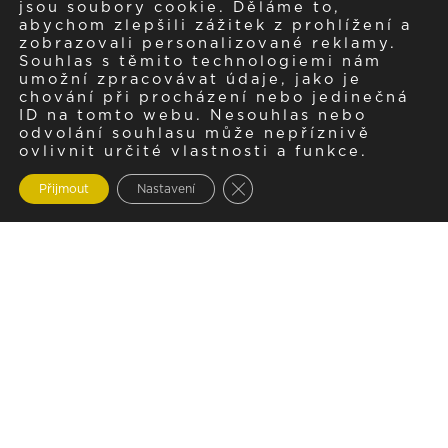
jsou soubory cookie. Děláme to,
abychom zlepšili zážitek z prohlížení a
zobrazovali personalizované reklamy.
Souhlas s těmito technologiemi nám
umožní zpracovávat údaje, jako je
chování při procházení nebo jedinečná
ID na tomto webu. Nesouhlas nebo
odvolání souhlasu může nepříznivě
ovlivnit určité vlastnosti a funkce.
Zavřít cookie lištu GDPR
Přijmout
Nastavení