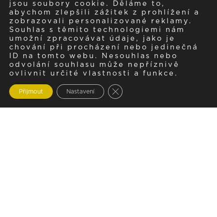
jsou soubory cookie. Děláme to,
abychom zlepšili zážitek z prohlížení a
zobrazovali personalizované reklamy.
Souhlas s těmito technologiemi nám
umožní zpracovávat údaje, jako je
chování při procházení nebo jedinečná
ID na tomto webu. Nesouhlas nebo
odvolání souhlasu může nepříznivě
ovlivnit určité vlastnosti a funkce.
Zavřít cookie lištu GDPR
Přijmout
Nastavení