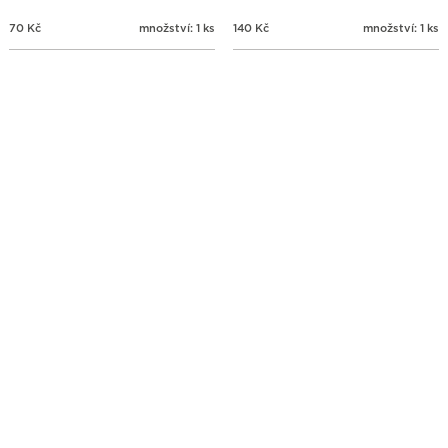
70
Kč
množství: 1 ks
140
Kč
množství: 1 ks