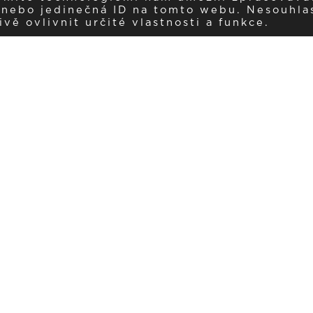
í nebo jedinečná ID na tomto webu. Nesouhla
ě ovlivnit určité vlastnosti a funkce.
Dostávejte aktuality v e-mail
našemu newsletteru a získávejte pravidelný přehled o novinkách a