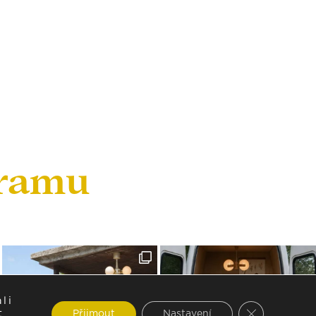
gramu
li
Zavřít cookie
t
Přijmout
Nastavení