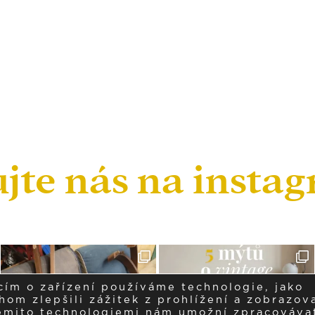
ujte nás na insta
cím o zařízení používáme technologie, jako
om zlepšili zážitek z prohlížení a zobrazova
těmito technologiemi nám umožní zpracováva