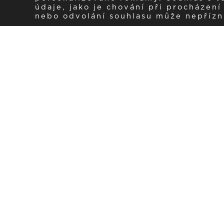
údaje, jako je chování při procházen
nebo odvolání souhlasu může nepřízniv
Zaregistrujte se k 