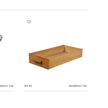
žství: 1 ks
50
Kč
množství: 1 ks