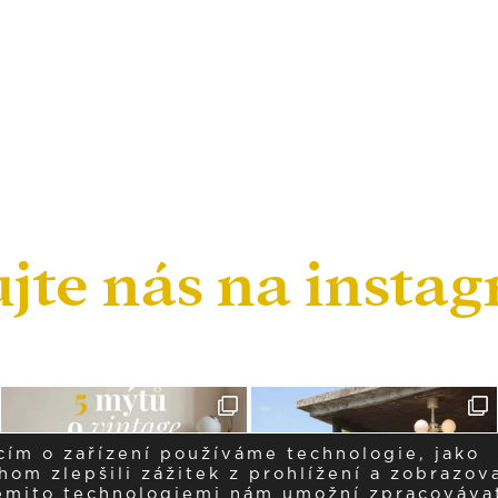
ujte nás na insta
cím o zařízení používáme technologie, jako
om zlepšili zážitek z prohlížení a zobrazova
těmito technologiemi nám umožní zpracováva