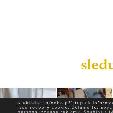
sled
K ukládání a/nebo přístupu k informa
jsou soubory cookie. Děláme to, abych
personalizované reklamy. Souhlas s 