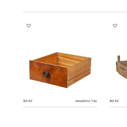
50
Kč
množství: 1 ks
80
Kč