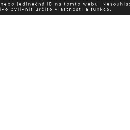
í nebo jedinečná ID na tomto webu. Nesouhla
ě ovlivnit určité vlastnosti a funkce.
Dostávejte aktuality v e-mail
našemu newsletteru a získávejte pravidelný přehled o novinkách a