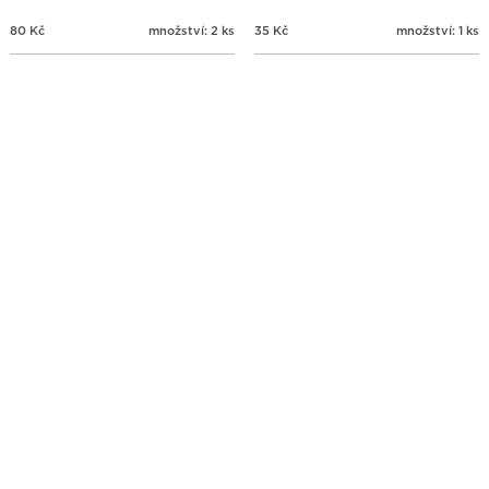
80
Kč
množství: 2 ks
35
Kč
množství: 1 ks