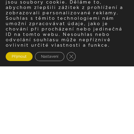
jsou soubory cookie. Děláme to,
abychom zlepšili zážitek z prohlížení a
zobrazovali personalizované reklamy.
Souhlas s těmito technologiemi nám
umožní zpracovávat údaje, jako je
chování při procházení nebo jedinečná
ID na tomto webu. Nesouhlas nebo
odvolání souhlasu může nepříznivě
ovlivnit určité vlastnosti a funkce.
Zavřít cookie lištu GDPR
Přijmout
Nastavení