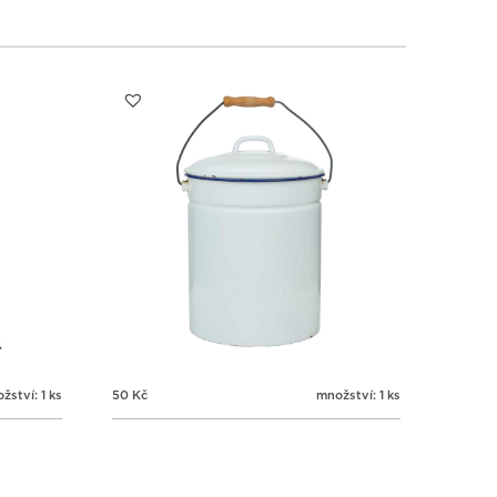
žství: 1 ks
50
Kč
množství: 1 ks