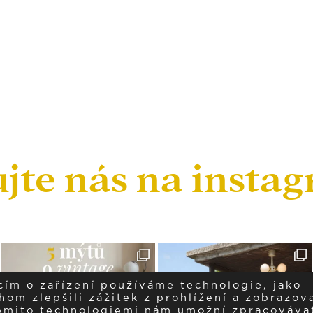
ujte nás na insta
cím o zařízení používáme technologie, jako
om zlepšili zážitek z prohlížení a zobrazova
těmito technologiemi nám umožní zpracováva