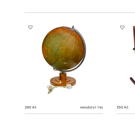
280
Kč
množství: 1 ks
350
Kč