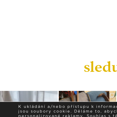
sled
K ukládání a/nebo přístupu k informa
jsou soubory cookie. Děláme to, abych
personalizované reklamy. Souhlas s 