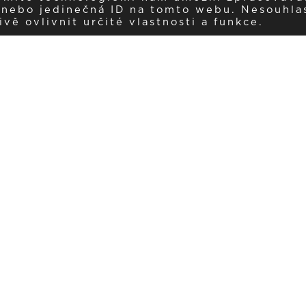
í nebo jedinečná ID na tomto webu. Nesouhla
ě ovlivnit určité vlastnosti a funkce.
Dostávejte aktuality v e-mail
našemu newsletteru a získávejte pravidelný přehled o novinkách a