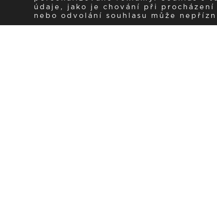
údaje, jako je chování při procházen
nebo odvolání souhlasu může nepřízniv
Zaregistrujte se k 