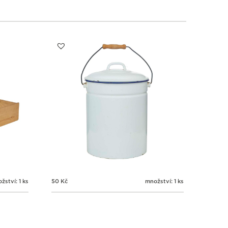
žství: 1 ks
50
Kč
množství: 1 ks