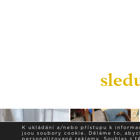
sled
K ukládání a/nebo přístupu k informa
jsou soubory cookie. Děláme to, abych
personalizované reklamy. Souhlas s 