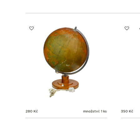
280
Kč
množství: 1 ks
350
Kč