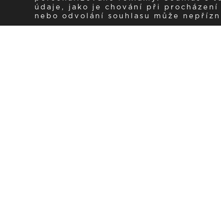
údaje, jako je chování při procházen
nebo odvolání souhlasu může nepřízniv
Zaregistrujte se k 