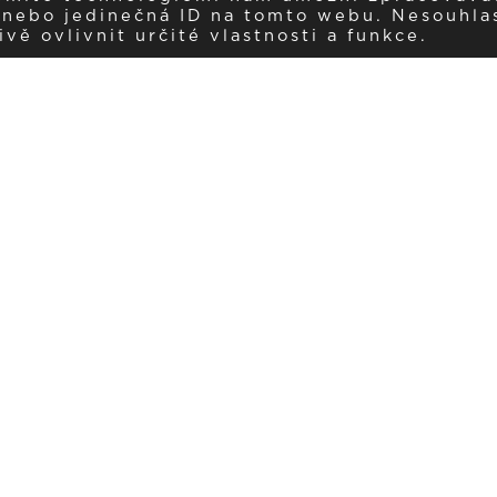
í nebo jedinečná ID na tomto webu. Nesouhla
ě ovlivnit určité vlastnosti a funkce.
Dostávejte aktuality v e-mail
našemu newsletteru a získávejte pravidelný přehled o novinkách a