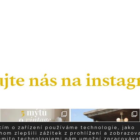
ujte nás na insta
cím o zařízení používáme technologie, jako
om zlepšili zážitek z prohlížení a zobrazova
těmito technologiemi nám umožní zpracováva