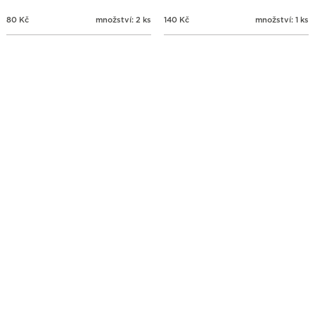
80
Kč
množství: 2 ks
140
Kč
množství: 1 ks