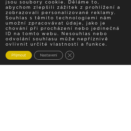
jsou soubory cookie. Děláme to,
abychom zlepšili zážitek z prohlížení a
zobrazovali personalizované reklamy.
Souhlas s těmito technologiemi nám
umožní zpracovávat údaje, jako je
chování při procházení nebo jedinečná
ID na tomto webu. Nesouhlas nebo
odvolání souhlasu může nepříznivě
ovlivnit určité vlastnosti a funkce.
Zavřít cookie lištu GDPR
Přijmout
Nastavení