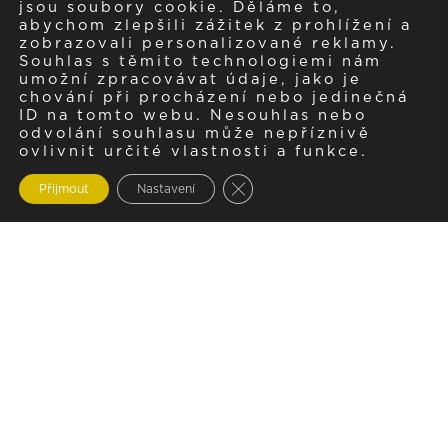
jsou soubory cookie. Děláme to,
abychom zlepšili zážitek z prohlížení a
zobrazovali personalizované reklamy.
Souhlas s těmito technologiemi nám
umožní zpracovávat údaje, jako je
chování při procházení nebo jedinečná
ID na tomto webu. Nesouhlas nebo
odvolání souhlasu může nepříznivě
ovlivnit určité vlastnosti a funkce.
Zavřít cookie lištu GDPR
Přijmout
Nastavení