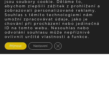
jsou soubory cookie. Děláme to,
abychom zlepšili zážitek z prohlížení a
zobrazovali personalizované reklamy.
Souhlas s těmito technologiemi nám
umožní zpracovávat údaje, jako je
chování při procházení nebo jedinečná
ID na tomto webu. Nesouhlas nebo
odvolání souhlasu může nepříznivě
ovlivnit určité vlastnosti a funkce.
Zavřít cookie lištu GDPR
Přijmout
Nastavení