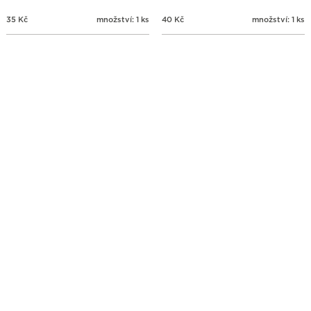
35
Kč
množství: 1 ks
40
Kč
množství: 1 ks