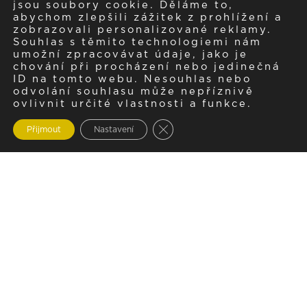
jsou soubory cookie. Děláme to,
abychom zlepšili zážitek z prohlížení a
zobrazovali personalizované reklamy.
Souhlas s těmito technologiemi nám
umožní zpracovávat údaje, jako je
chování při procházení nebo jedinečná
ID na tomto webu. Nesouhlas nebo
odvolání souhlasu může nepříznivě
ovlivnit určité vlastnosti a funkce.
Zavřít cookie lištu GDPR
Přijmout
Nastavení