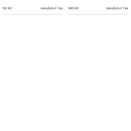
50
Kč
množství: 1 ks
140
Kč
množství: 1 ks