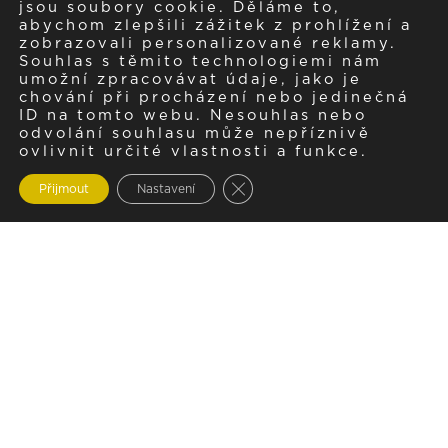
jsou soubory cookie. Děláme to,
abychom zlepšili zážitek z prohlížení a
zobrazovali personalizované reklamy.
Souhlas s těmito technologiemi nám
umožní zpracovávat údaje, jako je
chování při procházení nebo jedinečná
ID na tomto webu. Nesouhlas nebo
odvolání souhlasu může nepříznivě
ovlivnit určité vlastnosti a funkce.
Zavřít cookie lištu GDPR
Přijmout
Nastavení