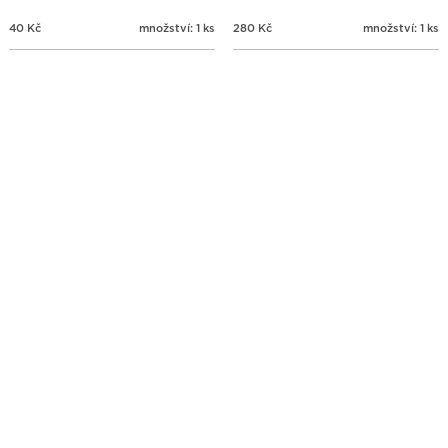
40
Kč
množství: 1 ks
280
Kč
množství: 1 ks