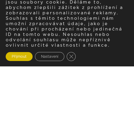
jsou soubory cookie. Děláme to,
abychom zlepšili zážitek z prohlížení a
zobrazovali personalizované reklamy.
Souhlas s těmito technologiemi nám
umožní zpracovávat údaje, jako je
chování při procházení nebo jedinečná
ID na tomto webu. Nesouhlas nebo
odvolání souhlasu může nepříznivě
ovlivnit určité vlastnosti a funkce.
Zavřít cookie lištu GDPR
Přijmout
Nastavení