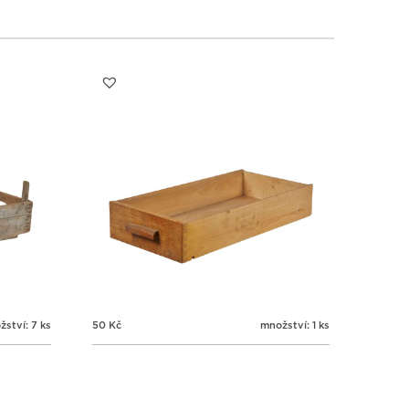
ství: 7 ks
50
Kč
množství: 1 ks