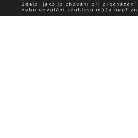
údaje, jako je chování při procházen
nebo odvolání souhlasu může nepřízniv
Zaregistrujte se k 