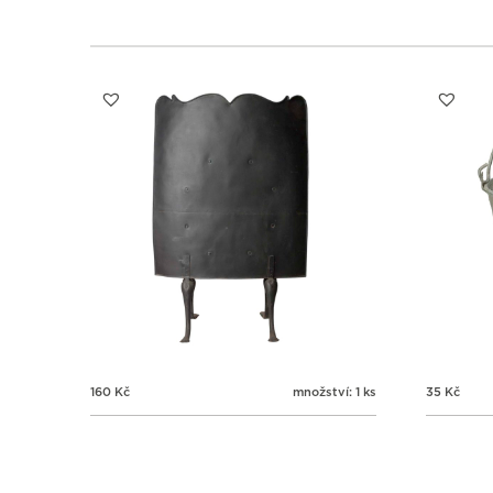
160
Kč
množství: 1 ks
35
Kč