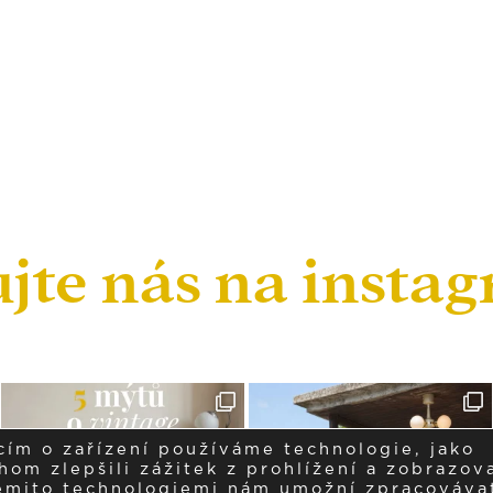
ujte nás na insta
cím o zařízení používáme technologie, jako
om zlepšili zážitek z prohlížení a zobrazova
těmito technologiemi nám umožní zpracováva