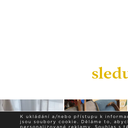
sled
K ukládání a/nebo přístupu k informa
jsou soubory cookie. Děláme to, abych
personalizované reklamy. Souhlas s 