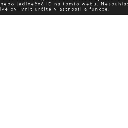
í nebo jedinečná ID na tomto webu. Nesouhla
ě ovlivnit určité vlastnosti a funkce.
Dostávejte aktuality v e-mail
našemu newsletteru a získávejte pravidelný přehled o novinkách a