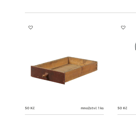
50
Kč
množství: 1 ks
50
Kč