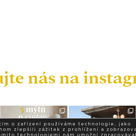
ujte nás na insta
cím o zařízení používáme technologie, jako
om zlepšili zážitek z prohlížení a zobrazova
těmito technologiemi nám umožní zpracováva