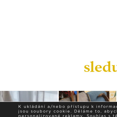
sled
K ukládání a/nebo přístupu k informa
jsou soubory cookie. Děláme to, abych
personalizované reklamy. Souhlas s 