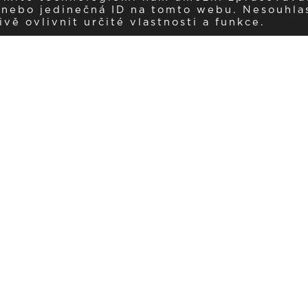
í nebo jedinečná ID na tomto webu. Nesouhla
ě ovlivnit určité vlastnosti a funkce.
Dostávejte aktuality v e-mail
našemu newsletteru a získávejte pravidelný přehled o novinkách a