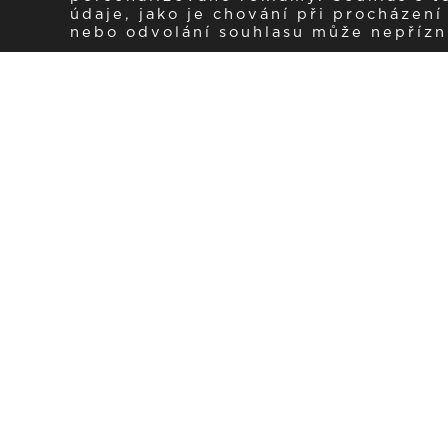
údaje, jako je chování při procházen
nebo odvolání souhlasu může nepřízniv
Zaregistrujte se k 