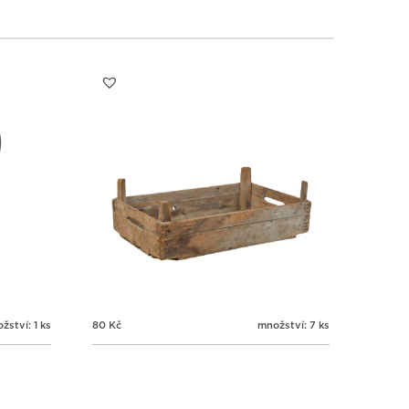
žství: 1 ks
80
Kč
množství: 7 ks