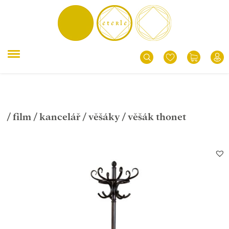
/
film
/
kancelář
/
věšáky
/ věšák thonet