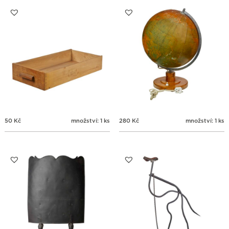
31
1
2
3
4
5
6
50
Kč
množství: 1 ks
280
Kč
množství: 1 ks