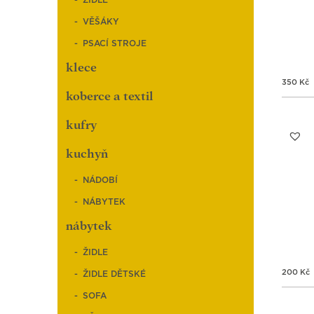
ŽIDLE
VĚŠÁKY
PSACÍ STROJE
klece
350
Kč
koberce a textil
kufry
kuchyň
NÁDOBÍ
NÁBYTEK
nábytek
ŽIDLE
200
Kč
ŽIDLE DĚTSKÉ
SOFA