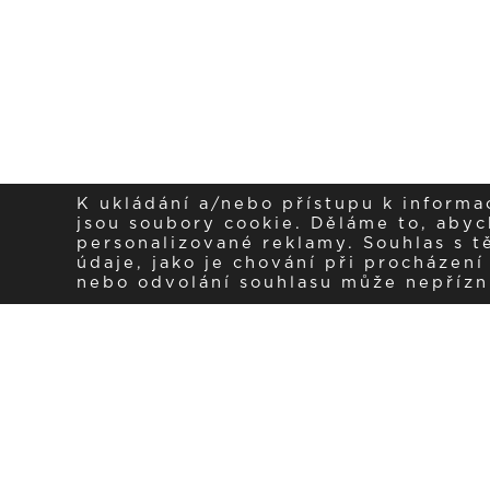
K ukládání a/nebo přístupu k informa
jsou soubory cookie. Děláme to, abych
personalizované reklamy. Souhlas s 
údaje, jako je chování při procházen
nebo odvolání souhlasu může nepřízniv
sled