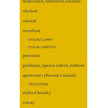
nemocnice, laboratoř, lékárna
obchod
ostatní
osvětlení
STOJACÍ LAMPY
STOLNÍ LAMPIČKY
porcelán
prádelna, úprava oděvů, žehlení
sportovní vybavení a nářadí
TĚLOCVIČNA
stylové koutky
svícny