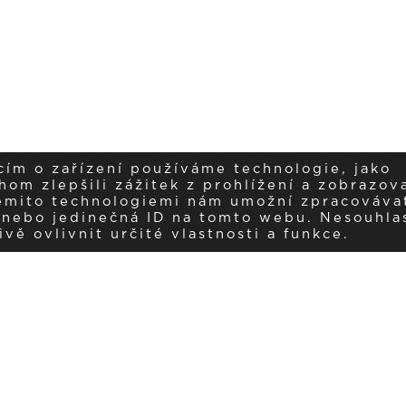
cím o zařízení používáme technologie, jako
om zlepšili zážitek z prohlížení a zobrazova
těmito technologiemi nám umožní zpracováva
í nebo jedinečná ID na tomto webu. Nesouhla
ě ovlivnit určité vlastnosti a funkce.
ujte nás na insta