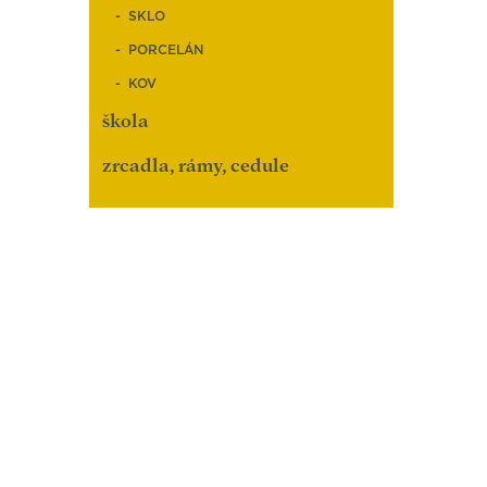
SKLO
PORCELÁN
KOV
škola
zrcadla, rámy, cedule