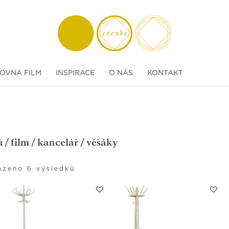
OVNA FILM
INSPIRACE
O NÁS
KONTAKT
ů
/
film
/
kancelář
/ věšáky
azeno 6 výsledků