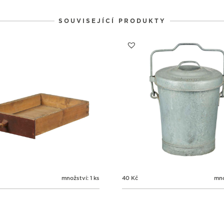
1
1
1
31
1
2
SOUVISEJÍCÍ PRODUKTY
množství: 1 ks
40
Kč
mno