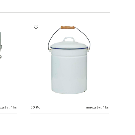
1
1
1
1
3
4
5
6
žství: 1 ks
50
Kč
množství: 1 ks