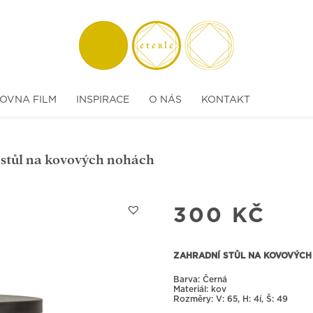
OVNA FILM
INSPIRACE
O NÁS
KONTAKT
 stůl na kovových nohách
300
KČ
ZAHRADNÍ STŮL NA KOVOVÝCH
Barva: Černá
Materiál: kov
Rozměry:
65, H: 4í, Š: 49