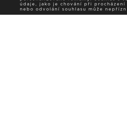
údaje, jako je chování při procházen
nebo odvolání souhlasu může nepřízniv
Zaregistrujte se k 