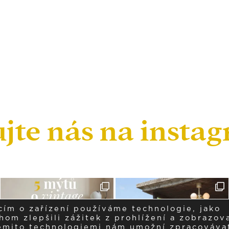
ujte nás na insta
cím o zařízení používáme technologie, jako
om zlepšili zážitek z prohlížení a zobrazova
těmito technologiemi nám umožní zpracováva