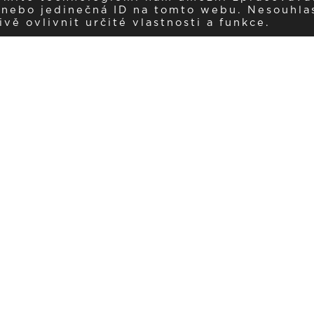
í nebo jedinečná ID na tomto webu. Nesouhla
ě ovlivnit určité vlastnosti a funkce.
Dostávejte aktuality v e-mail
našemu newsletteru a získávejte pravidelný přehled o novinkách a