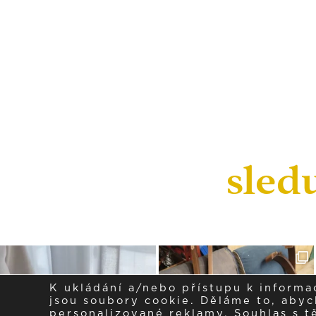
sled
K ukládání a/nebo přístupu k informa
jsou soubory cookie. Děláme to, abych
personalizované reklamy. Souhlas s 