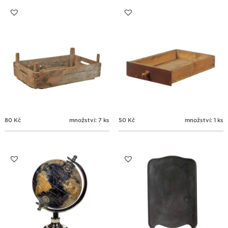
31
1
2
3
4
5
6
80
Kč
množství: 7 ks
50
Kč
množství: 1 ks