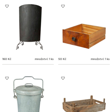
31
1
2
3
4
5
6
160
Kč
množství: 1 ks
50
Kč
množství: 1 ks