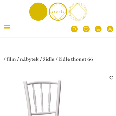
/
film
/
nábytek
/
židle
/ židle thonet 66