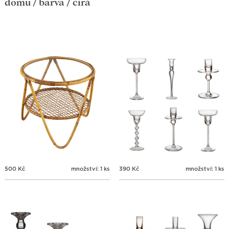
domů
/ barva / čirá
390
Kč
množství: 1 ks
500
Kč
množství: 1 ks