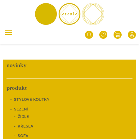
novinky
produkt
STYLOVÉ KOUTKY
SEZENÍ
ŽIDLE
KŘESLA
SOFA