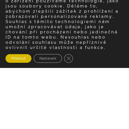
o zařízení používáme technologie, jako
jsou soubory cookie. Děláme to,
abychom zlepšili zážitek z prohlížení a
zobrazovali personalizované reklamy.
Souhlas s těmito technologiemi nám
umožní zpracovávat údaje, jako je
chování při procházení nebo jedinečná
ID na tomto webu. Nesouhlas nebo
odvolání souhlasu může nepříznivě
ovlivnit určité vlastnosti a funkce.
Zavřít cookie lištu GDPR
Přijmout
Nastavení