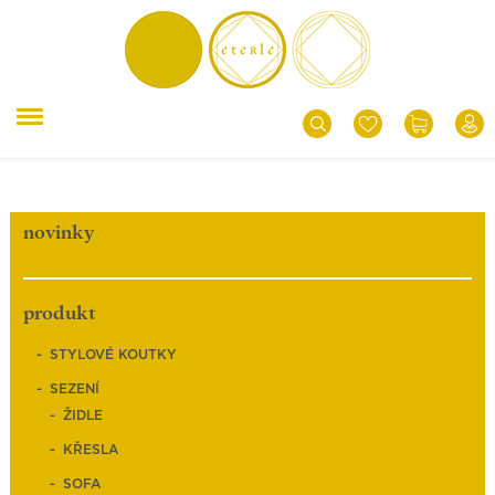
novinky
produkt
STYLOVÉ KOUTKY
SEZENÍ
ŽIDLE
KŘESLA
SOFA