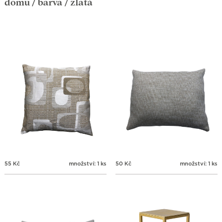
domů
/ barva / zlatá
55
Kč
množství: 1 ks
50
Kč
množství: 1 ks