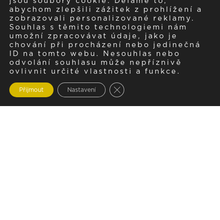
jsou soubory cookie. Děláme to,
abychom zlepšili zážitek z prohlížení a
zobrazovali personalizované reklamy.
Souhlas s těmito technologiemi nám
umožní zpracovávat údaje, jako je
chování při procházení nebo jedinečná
ID na tomto webu. Nesouhlas nebo
odvolání souhlasu může nepříznivě
ovlivnit určité vlastnosti a funkce.
Zavřít cookie lištu GDPR
Přijmout
Nastavení