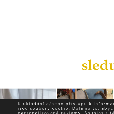
sled
K ukládání a/nebo přístupu k informa
jsou soubory cookie. Děláme to, abych
personalizované reklamy. Souhlas s 