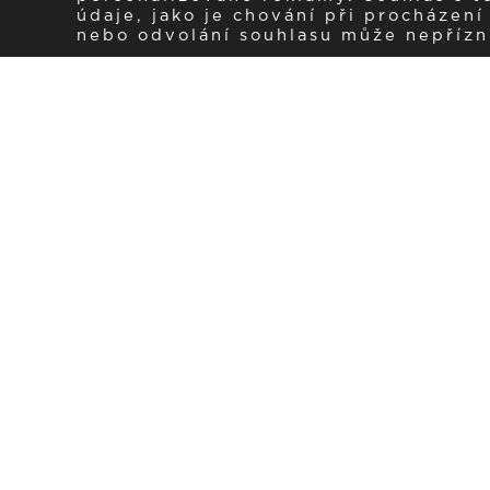
údaje, jako je chování při procházen
nebo odvolání souhlasu může nepřízniv
Zaregistrujte se k 