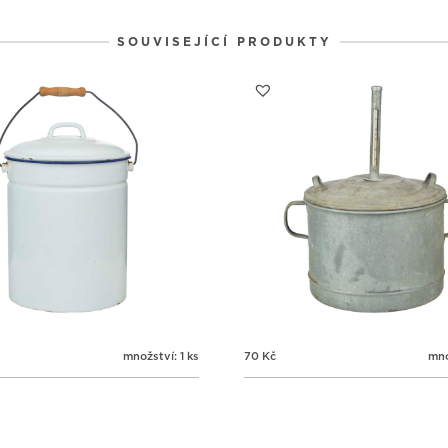
31
1
2
SOUVISEJÍCÍ PRODUKTY
množství: 1 ks
70
Kč
mno