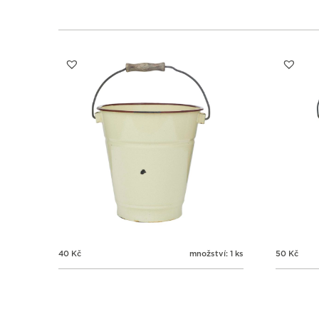
40
Kč
množství: 1 ks
50
Kč