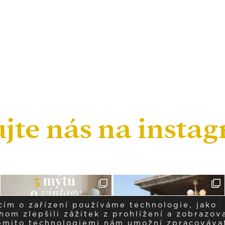
ujte nás na insta
cím o zařízení používáme technologie, jako
om zlepšili zážitek z prohlížení a zobrazova
těmito technologiemi nám umožní zpracováva