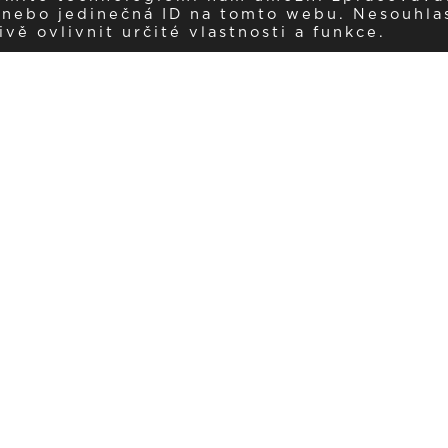
í nebo jedinečná ID na tomto webu. Nesouhla
ě ovlivnit určité vlastnosti a funkce.
Dostávejte aktuality v e-mail
našemu newsletteru a získávejte pravidelný přehled o novinkách a