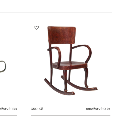
3
4
5
6
žství: 1 ks
350
Kč
množství: 0 ks