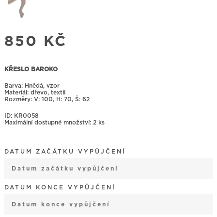
850
KČ
KŘESLO BAROKO
Barva: Hnědá, vzor
Materiál: dřevo, textil
Rozměry:
100, H: 70, Š: 62
ID: KR0058
Maximální dostupné množství: 2 ks
DATUM ZAČÁTKU VYPŮJČENÍ
August
2026
DATUM KONCE VYPŮJČENÍ
Mon
Tue
Wed
Thu
Fri
Sat
Sun
27
28
29
30
31
1
2