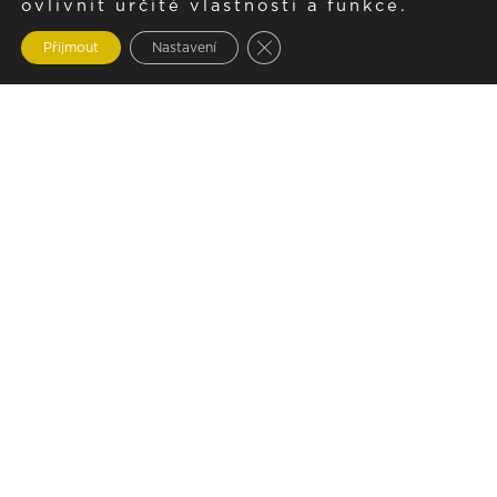
ovlivnit určité vlastnosti a funkce.
Zavřít cookie lištu GDPR
Přijmout
Nastavení