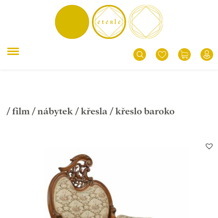
/
film
/
nábytek
/
křesla
/ křeslo baroko