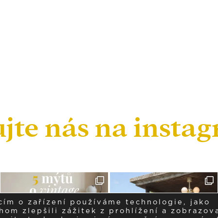
ujte nás na insta
cím o zařízení používáme technologie, jako
om zlepšili zážitek z prohlížení a zobrazova