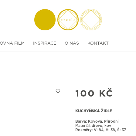
OVNA FILM
INSPIRACE
O NÁS
KONTAKT
100
KČ
KUCHYŇSKÁ ŽIDLE
Barva: Kovová, Přírodní
Materiál: dřevo, kov
Rozměry:
84, H: 38, Š: 37