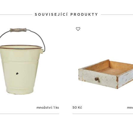
6
6
6
31
1
2
SOUVISEJÍCÍ PRODUKTY
množství: 1 ks
50
Kč
mno