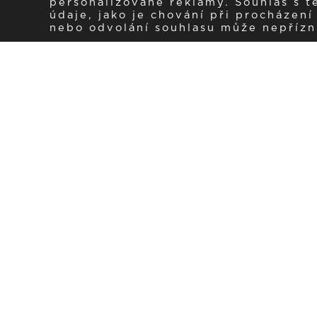
personalizované reklamy. Souhlas s 
údaje, jako je chování při procházen
nebo odvolání souhlasu může nepřízniv
Zaregistrujte se k 