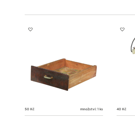
50
Kč
množství: 1 ks
40
Kč