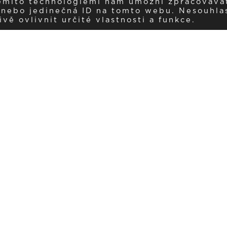
těmito technologiemi nám umožní zpracováva
í nebo jedinečná ID na tomto webu. Nesouhla
ě ovlivnit určité vlastnosti a funkce.
Dostávejte aktuality v e-mail
našemu newsletteru a získávejte pravidelný přehled o novinkách a