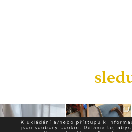
sled
K ukládání a/nebo přístupu k informa
jsou soubory cookie. Děláme to, abych