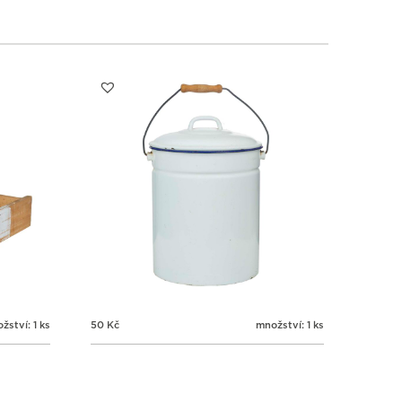
6
6
6
6
3
4
5
6
žství: 1 ks
50
Kč
množství: 1 ks