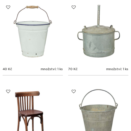
31
1
2
3
4
5
6
40
Kč
množství: 1 ks
70
Kč
množství: 1 ks