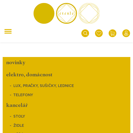
novinky
elektro, domácnost
LUX, PRAČKY, SUŠIČKY, LEDNICE
TELEFONY
kancelář
STOLY
ŽIDLE