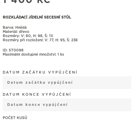
1 400
KČ
ROZKLÁDACÍ JÍDELNÍ SECESNÍ STŮL
Barva: Hnědá
Materiál: dřevo
Rozměry:
80, H: 98, Š: 11í
Rozměry při rozložení:
77, H: 95, Š: 238
ID: ST0098
Maximální dostupné množství: 1 ks
DATUM ZAČÁTKU VYPŮJČENÍ
August
2026
DATUM KONCE VYPŮJČENÍ
Mon
Tue
Wed
Thu
Fri
Sat
Sun
27
28
29
30
31
1
2
August
2026
3
4
5
6
7
8
9
Mon
Tue
Wed
Thu
Fri
Sat
Sun
ROZKLÁDACÍ
JÍDELNÍ
27
28
29
30
31
1
2
10
11
12
13
14
15
16
SECESNÍ