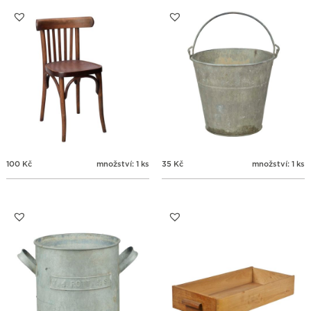
31
1
2
3
4
5
6
100
Kč
množství: 1 ks
35
Kč
množství: 1 ks