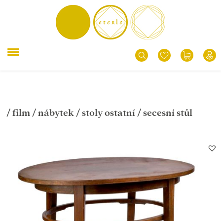
/
film
/
nábytek
/
stoly ostatní
/ secesní stůl