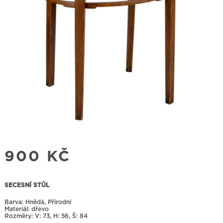
900
KČ
SECESNÍ STŮL
Barva: Hnědá, Přírodní
Materiál: dřevo
Rozměry:
73, H: 56, Š: 84