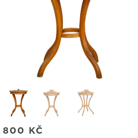
800
KČ