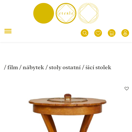
/
film
/
nábytek
/
stoly ostatní
/ šicí stolek