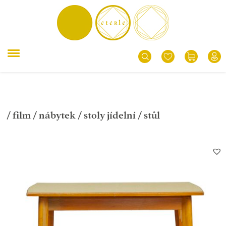
/
film
/
nábytek
/
stoly jídelní
/ stůl