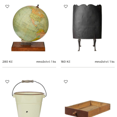
31
1
2
3
4
5
6
280
Kč
množství: 1 ks
160
Kč
množství: 1 ks