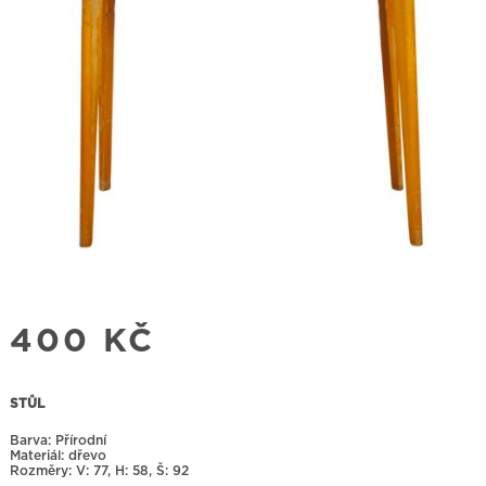
400
KČ
STŮL
Barva: Přírodní
Materiál: dřevo
Rozměry:
77, H: 58, Š: 92