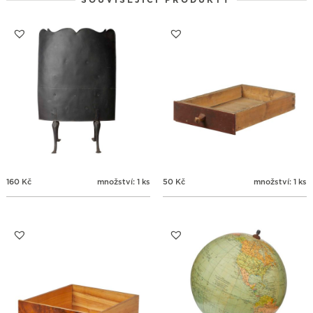
SOUVISEJÍCÍ PRODUKTY
24
25
26
27
28
29
30
31
1
2
3
4
5
6
160
Kč
množství: 1 ks
50
Kč
množství: 1 ks