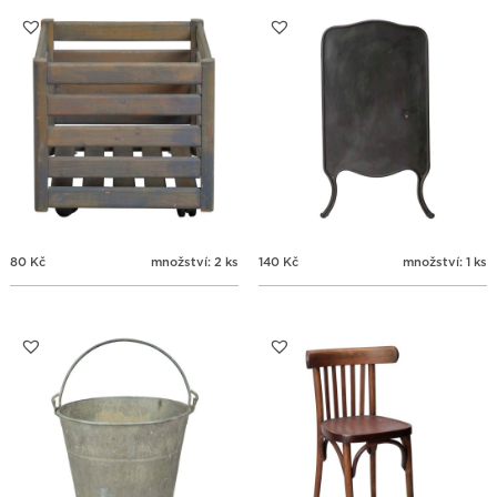
31
1
2
3
4
5
6
80
Kč
množství: 2 ks
140
Kč
množství: 1 ks