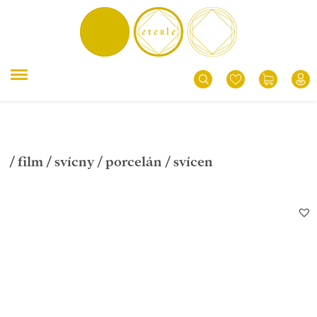
/
film
/
svícny
/
porcelán
/ svícen