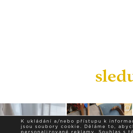
sled
K ukládání a/nebo přístupu k informa
jsou soubory cookie. Děláme to, abych
personalizované reklamy. Souhlas s 