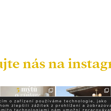
ujte nás na insta
cím o zařízení používáme technologie, jako
om zlepšili zážitek z prohlížení a zobrazova
těmito technologiemi nám umožní zpracováva