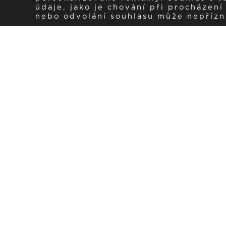
údaje, jako je chování při procházen
nebo odvolání souhlasu může nepřízniv
Zaregistrujte se k 