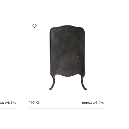
žství: 1 ks
140
Kč
množství: 1 ks