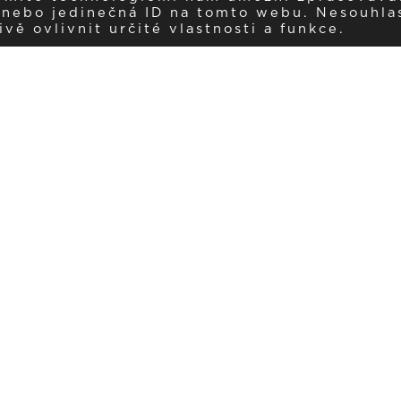
í nebo jedinečná ID na tomto webu. Nesouhla
ě ovlivnit určité vlastnosti a funkce.
Dostávejte aktuality v e-mail
našemu newsletteru a získávejte pravidelný přehled o novinkách a