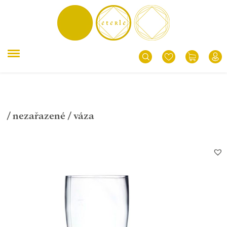
/
nezařazené
/ váza