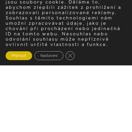
jsou soubory cookie. Děláme to,
abychom zlepšili zážitek z prohlížení a
zobrazovali personalizované reklamy.
Souhlas s těmito technologiemi nám
umožní zpracovávat údaje, jako je
chování při procházení nebo jedinečná
ID na tomto webu. Nesouhlas nebo
odvolání souhlasu může nepříznivě
ovlivnit určité vlastnosti a funkce.
Zavřít cookie lištu GDPR
Přijmout
Nastavení