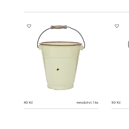
40
Kč
množství: 1 ks
50
Kč