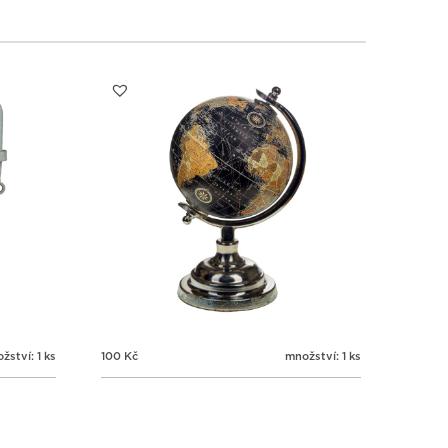
žství: 1 ks
100
Kč
množství: 1 ks