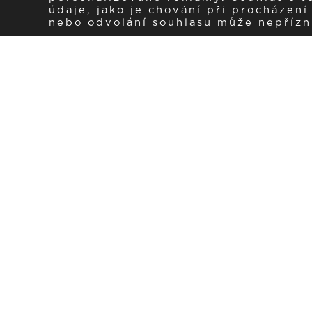
údaje, jako je chování při procházen
nebo odvolání souhlasu může nepřízniv
Zaregistrujte se k 