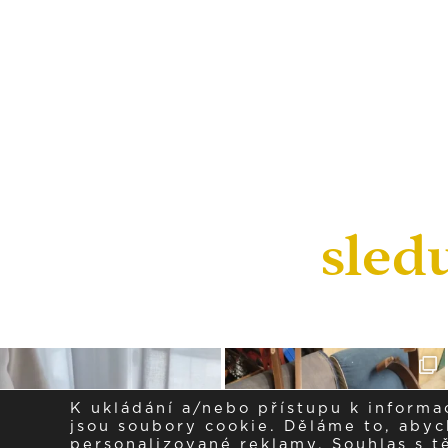
sled
K ukládání a/nebo přístupu k informa
jsou soubory cookie. Děláme to, abych
personalizované reklamy. Souhlas s 