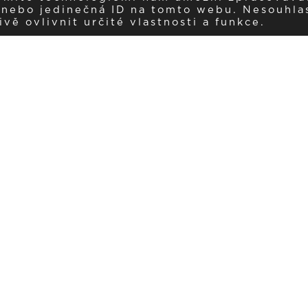
í nebo jedinečná ID na tomto webu. Nesouhla
ě ovlivnit určité vlastnosti a funkce.
Dostávejte aktuality v e-mail
našemu newsletteru a získávejte pravidelný přehled o novinkách a