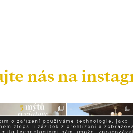
ujte nás na insta
cím o zařízení používáme technologie, jako
om zlepšili zážitek z prohlížení a zobrazova
těmito technologiemi nám umožní zpracováva