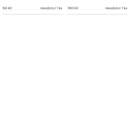
50
Kč
množství: 1 ks
100
Kč
množství: 1 ks