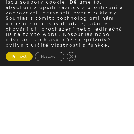
jsou soubory cookie. Děláme to,
abychom zlepšili zážitek z prohlížení a
zobrazovali personalizované reklamy.
Souhlas s těmito technologiemi nám
umožní zpracovávat údaje, jako je
chování při procházení nebo jedinečná
ID na tomto webu. Nesouhlas nebo
odvolání souhlasu může nepříznivě
ovlivnit určité vlastnosti a funkce.
Zavřít cookie lištu GDPR
Přijmout
Nastavení