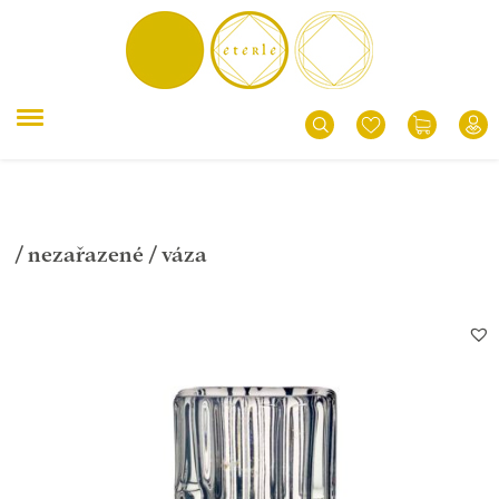
/
nezařazené
/ váza