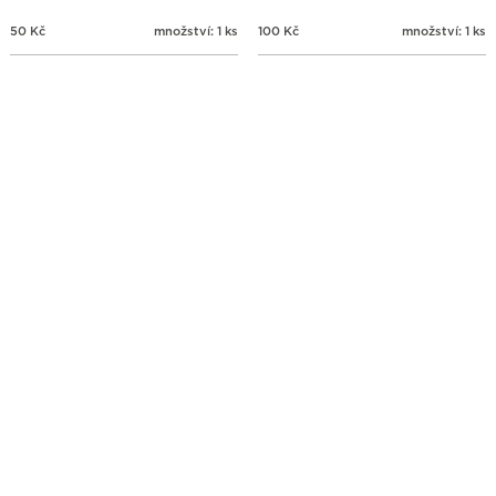
50
Kč
množství: 1 ks
100
Kč
množství: 1 ks