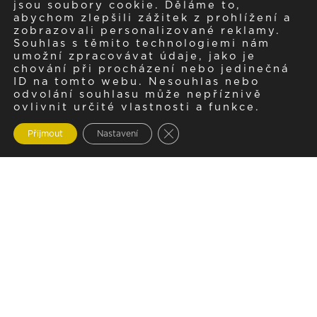
jsou soubory cookie. Děláme to,
abychom zlepšili zážitek z prohlížení a
zobrazovali personalizované reklamy.
Souhlas s těmito technologiemi nám
umožní zpracovávat údaje, jako je
chování při procházení nebo jedinečná
ID na tomto webu. Nesouhlas nebo
odvolání souhlasu může nepříznivě
ovlivnit určité vlastnosti a funkce.
Zavřít cookie lištu GDPR
Přijmout
Nastavení