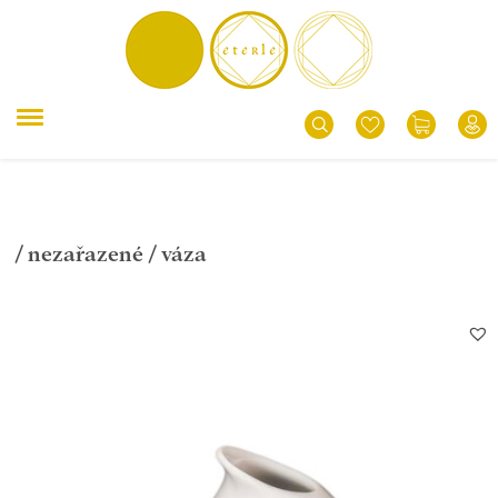
/
nezařazené
/ váza