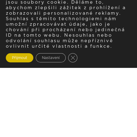
jsou soubory cookie. Děláme to,
abychom zlepšili zážitek z prohlížení a
zobrazovali personalizované reklamy.
Souhlas s těmito technologiemi nám
umožní zpracovávat údaje, jako je
chování při procházení nebo jedinečná
ID na tomto webu. Nesouhlas nebo
odvolání souhlasu může nepříznivě
ovlivnit určité vlastnosti a funkce.
Zavřít cookie lištu GDPR
Přijmout
Nastavení