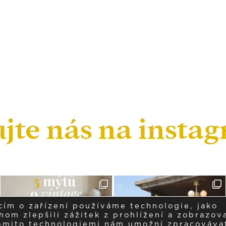
ujte nás na insta
cím o zařízení používáme technologie, jako
om zlepšili zážitek z prohlížení a zobrazova
těmito technologiemi nám umožní zpracováva