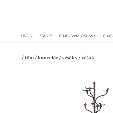
ÚVOD
ESHOP
PŮJČOVNA OSLAVY
PŮJČ
/
film
/
kancelář
/
věšáky
/ věšák