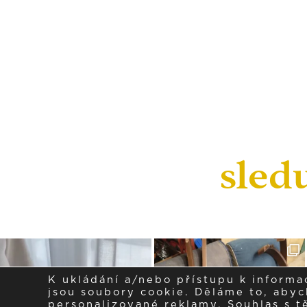
sled
K ukládání a/nebo přístupu k informa
jsou soubory cookie. Děláme to, abych
personalizované reklamy. Souhlas s 