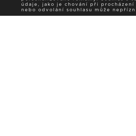
údaje, jako je chování při procházen
nebo odvolání souhlasu může nepřízniv
Zaregistrujte se k 