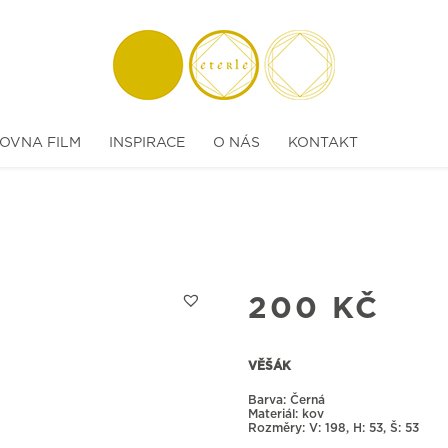
OVNA FILM
INSPIRACE
O NÁS
KONTAKT
200
KČ
VĚŠÁK
Barva: Černá
Materiál: kov
Rozměry:
198, H: 53, Š: 53