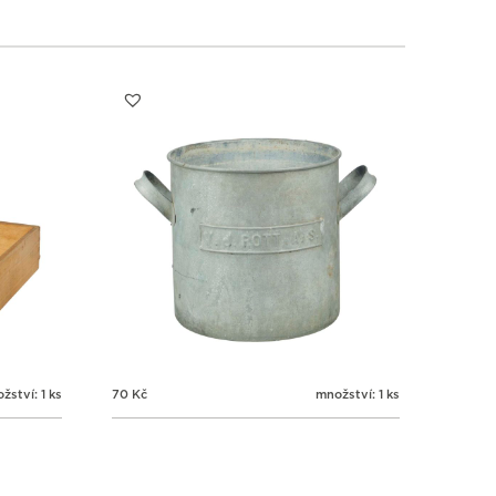
1
1
1
1
3
4
5
6
žství: 1 ks
70
Kč
množství: 1 ks