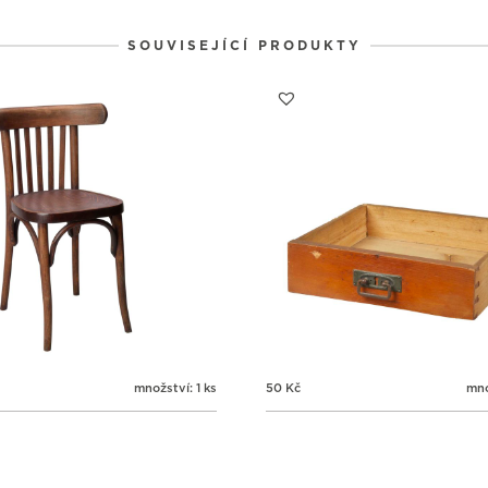
1
1
1
31
1
2
SOUVISEJÍCÍ PRODUKTY
množství: 1 ks
50
Kč
mno