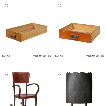
31
1
2
3
4
5
6
50
Kč
množství: 1 ks
50
Kč
množství: 1 ks