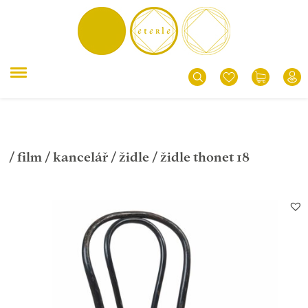
/
film
/
kancelář
/
židle
/ židle thonet 18