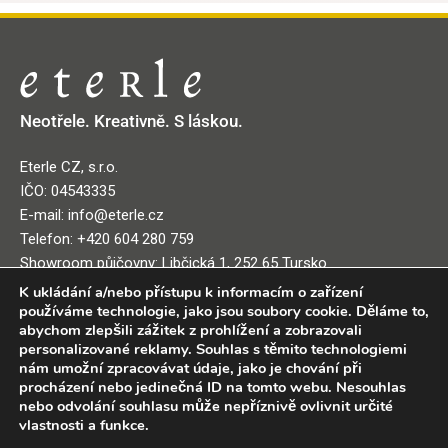
Neotřele. Kreativně. S láskou.
Eterle CZ, s.r.o.
IČO: 04543335
E-mail: info@eterle.cz
Telefon: +420 604 280 759
Showroom půjčovny: Libčická 1, 252 65 Tursko
K ukládání a/nebo přístupu k informacím o zařízení
používáme technologie, jako jsou soubory cookie. Děláme to,
Informace
abychom zlepšili zážitek z prohlížení a zobrazovali
personalizované reklamy. Souhlas s těmito technologiemi
nám umožní zpracovávat údaje, jako je chování při
Obchodní podmínky půjčovny
procházení nebo jedinečná ID na tomto webu. Nesouhlas
Jak nakupovat na eshopu
nebo odvolání souhlasu může nepříznivě ovlivnit určité
Obchodní podmínky eshopu
vlastnosti a funkce.
Zásady ochrany osobních údajů