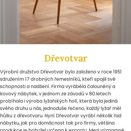
Dřevotvar
Výrobní družstvo Dřevotvar bylo založeno v roce 1951
sdružením 17 drobných řemeslníků, kteří spojili své
schopnosti a nadšení. Firma vyráběla čalouněný a
kovový nábytek, v jednom ze závodů v 80.letech
probíhala i výroba lyžařských holí, která byla jediná
svého druhu u nás, jednoduše řečeno, každý lyžař měl
hůlku z dřevotvaru. Nyní Dřevotvar vyrábí několik řad
nábytku, jak pro domácnost tak pro firmy, většina
produkce je bohužel určena k exportu. Mezi významné