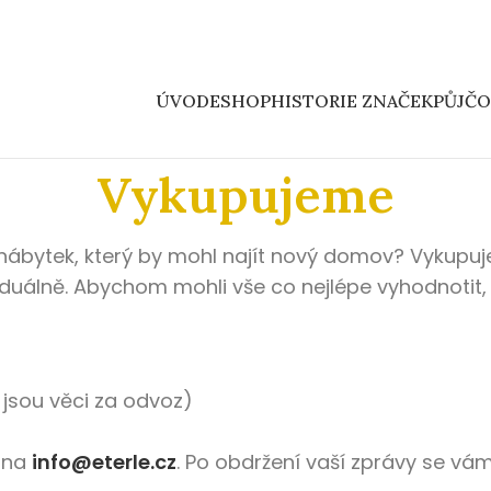
ÚVOD
ESHOP
HISTORIE ZNAČEK
PŮJČ
Vykupujeme
nábytek, který by mohl najít nový domov? Vykupu
duálně. Abychom mohli vše co nejlépe vyhodnotit,
jsou věci za odvoz)
 na
info@eterle.cz
. Po obdržení vaší zprávy se vá