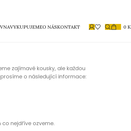
OVNA
VYKUPUJEME
O NÁS
KONTAKT
0
K
jeme zajímavé kousky, ale každou
 prosíme o následující informace:
m co nejdříve ozveme.