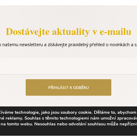
Dostávejte aktuality v e-mailu
 k našemu newsletteru a získávejte pravidelný přehled o novinkách a sp
PŘIHLÁSIT K ODBĚRU
žíváme technologie, jako jsou soubory cookie. Děláme to, abychom
ované reklamy. Souhlas s těmito technologiemi nám umožní zpracová
ID na tomto webu. Nesouhlas nebo odvolání souhlasu může nepřízn