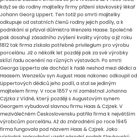
když se do rodiny majitelky firmy přižení slavkovský lékař
Johann Georg Lippert. Ten totiž po smrti majitelky
odkupuje od ostatních členů rodiny jejich podíly, a k
podnikání si přizval důlmistra Wenzela Haase. Společně
pak dosahují zásadního zvýšení kvality výroby a již roku
1812 tak firma získala potřebné privilegium pro výrobu
porcelánu. Již o několik let později pak za své výrobky
sklízí řadu ocenění na různých výstavách. Po smrti
Georga Lipperta ale dochází k řadě neshod mezi dědici a
Haasem. Wenzelův syn August Haas nakonec odkoupil od
Lippertových dědiců jeho podíl, a stal se jediným
majitelem firmy. V roce 1857 v ní zaměstnal Johanna
Czjzka z Vídně, který později s Augustovým synem
Georgem vybudoval slavnou firmu Haas & Czjzek. V
meziválečném Československu patřila firma k největším
výrobcům porcelánu. Až do znárodnění po roce 1945
firma fungovala pod názvem Haas & Czjzek. Jako
výsledek znárodnění vznikl národní podnik Slavkovský