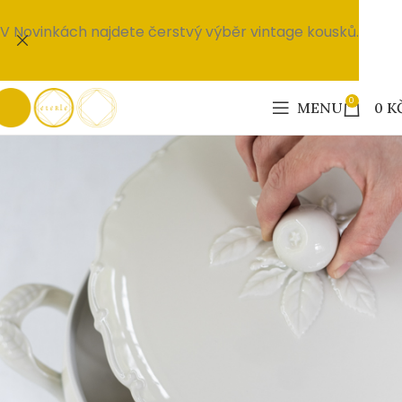
V Novinkách najdete čerstvý výběr vintage kousků.
0
MENU
0
K