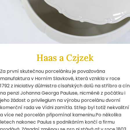
Haas a Czjzek
Za první skutečnou porcelánku je považována
manufaktura v Horním Slavkově, která vznikla v roce
1792 z iniciativy důlmistra císařských dolů na stříbro a cín
na penzi Johanna Georga Pauluse, nicméně z počátku i
jeho žádost o privilegium na výrobu porcelánu dvorní
komerční rada ve Vídni zamítla. Střep byl totiž nekvalitní
a více než porcelán připomínal kameninu.Po několika
letech nakonec Paulus s podnikáním končí a firmu
prodává. Zásadní změnou se pro ni stává až v roce 1803,