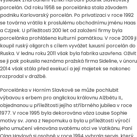
porcelán. Od roku 1958 se porcelánka stala závodem
podniku Karlovarský porcelán. Po privatizaci v roce 1992
se továrna vrátila k proslulému obchodnímu jménu Haas
a Czjzek. U příležitosti 200 let od založení firmy byla
porcelánka prohlášena kulturní památkou. V roce 2009 ji
koupil ruský oligarch s cílem vyvážet luxusní porcelán do
Ruska. V lednu roku 2011 však byla fabrika uzavřena. Oživit
se ji pak pokusila neznáma pražská firma Sideline, v únoru
2014 však stála před exekucí a její majetek se nakonec
rozprodal v dražbě.
Porcelánka v Horním Slavkově se může pochlubit
výbavou s erbem pro anglickou královnu Alžbětu II.,
objednanou u příležitosti jejího stříbrného jubilea v roce
1977. V roce 1995 byla dekorována váza Louise Sophie
motivy sv. Jana z Nepomuku a byla u příležitosti výročí
jeho umučení věnována svatému otci ve Vatikánu. Paní
Olga Havlová si osobně v roce 1994 vybrala servis, který