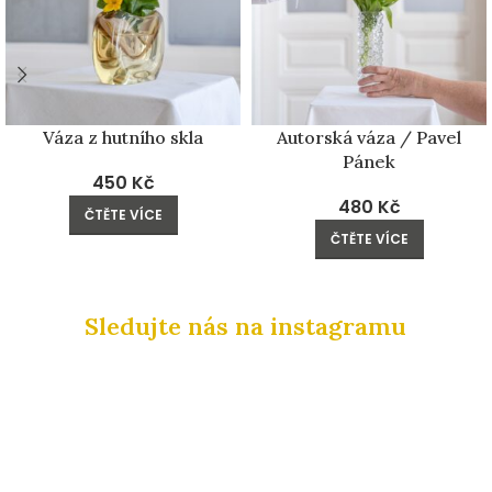
Váza z hutního skla
Autorská váza / Pavel
Pánek
450
Kč
480
Kč
ČTĚTE VÍCE
ČTĚTE VÍCE
Sledujte nás na instagramu