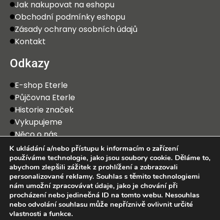
Jak nakupovat na eshopu
Obchodní podmínky eshopu
Zásady ochrany osobních údajů
Kontakt
Odkazy
E-shop Eterle
Půjčovna Eterle
Historie značek
Vykupujeme
Něco o nás
K ukládání a/nebo přístupu k informacím o zařízení
používáme technologie, jako jsou soubory cookie. Děláme to,
abychom zlepšili zážitek z prohlížení a zobrazovali
personalizované reklamy. Souhlas s těmito technologiemi
nám umožní zpracovávat údaje, jako je chování při
procházení nebo jedinečná ID na tomto webu. Nesouhlas
2025 Eterle CZ, s.r.o. Všechna práva vyhrazena.
nebo odvolání souhlasu může nepříznivě ovlivnit určité
vlastnosti a funkce.