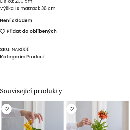
Délka: 200 cm
Výška i s matrací: 38 cm
Není skladem
Přidat do oblíbených
SKU:
NAB005
Kategorie:
Prodané
Související produkty
PRODÁNO
PRODÁNO