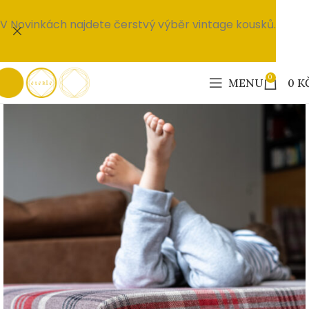
V Novinkách najdete čerstvý výběr vintage kousků.
0
MENU
0
K
PRODÁNO