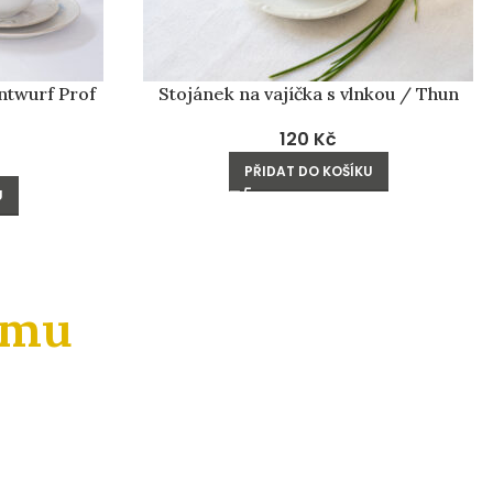
ntwurf Prof
Stojánek na vajíčka s vlnkou / Thun
120
Kč
PŘIDAT DO KOŠÍKU
U
amu