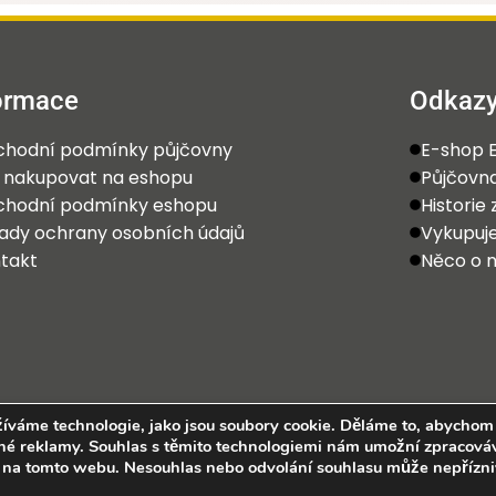
ormace
Odkaz
hodní podmínky půjčovny
E-shop E
 nakupovat na eshopu
Půjčovna
hodní podmínky eshopu
Historie
ady ochrany osobních údajů
Vykupu
takt
Něco o 
žíváme technologie, jako jsou soubory cookie. Děláme to, abychom
ované reklamy. Souhlas s těmito technologiemi nám umožní zpracová
2025 Eterle CZ, s.r.o. Všechna práva vyhrazena.
ID na tomto webu. Nesouhlas nebo odvolání souhlasu může nepřízn