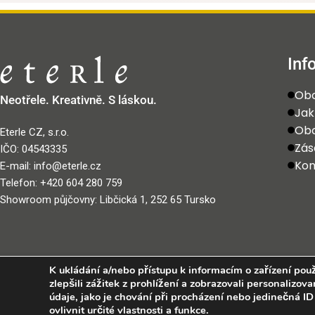
Inf
Obc
Neotřele. Kreativně. S láskou.
Jak
Obc
Eterle CZ, s.r.o.
Zás
IČO: 04543335
Kon
E-mail: info@eterle.cz
Telefon: +420 604 280 759
Showroom půjčovny: Libčická 1, 252 65 Tursko
K ukládání a/nebo přístupu k informacím o zařízení pou
zlepšili zážitek z prohlížení a zobrazovali personaliz
údaje, jako je chování při procházení nebo jedinečná 
ovlivnit určité vlastnosti a funkce.