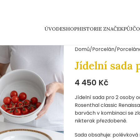
ÚVOD
ESHOP
HISTORIE ZNAČEK
PŮJČ
Domů
Porcelán
Porcelán
Jídelní sada 
4 450
Kč
Jídelní sada pro 2 osoby 
Rosenthal classic Renaiss
barvách v kombinaci se zla
nikterak přezdobeně.
Sada obsahuje: polévková m