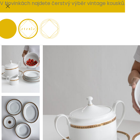
V Novinkách najdete čerstvý výběr vintage kousků.