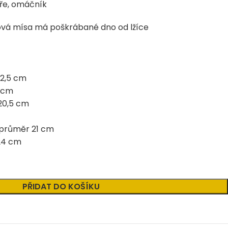
íře, omáčník
ová mísa má poškrábané dno od lžíce
22,5 cm
6 cm
 20,5 cm
 průměr 21 cm
 24 cm
PŘIDAT DO KOŠÍKU