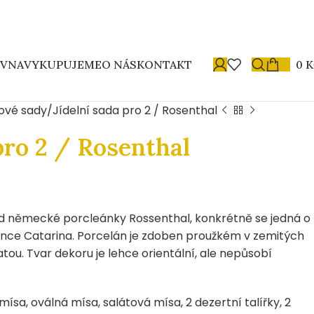
OVNA
VYKUPUJEME
O NÁS
KONTAKT
0
K
ové sady
Jídelní sada pro 2 / Rosenthal
pro 2 / Rosenthal
od německé porcleánky Rossenthal, konkrétně se jedná o
ance Catarina. Porcelán je zdoben proužkém v zemitých
tou. Tvar dekoru je lehce orientální, ale nepůsobí
ísa, oválná mísa, salátová mísa, 2 dezertní talířky, 2