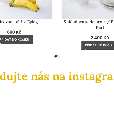
írovací talíř / Epiag
Snídaňová sada pro 4 / E
Karl
680
Kč
2 400
Kč
PŘIDAT DO KOŠÍKU
PŘIDAT DO KOŠÍK
edujte nás na instagr