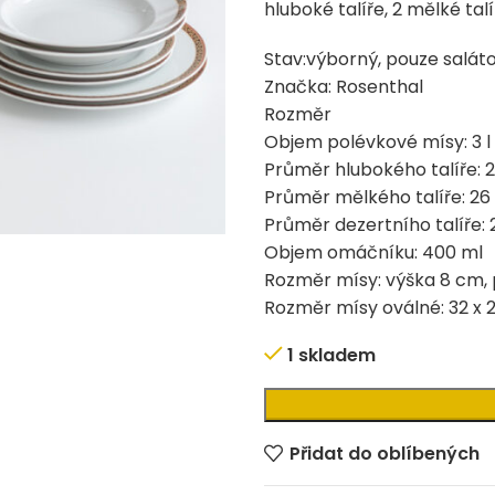
hluboké talíře, 2 mělké tal
Stav:výborný, pouze salát
Značka: Rosenthal
Rozměr
Objem polévkové mísy: 3 l
Průměr hlubokého talíře: 
Průměr mělkého talíře: 2
Průměr dezertního talíře:
Objem omáčníku: 400 ml
Rozměr mísy: výška 8 cm,
Rozměr mísy oválné: 32 x
1 skladem
Alternative:
Přidat do oblíbených