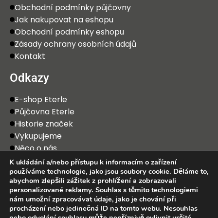
Obchodní podmínky půjčovny
Jak nakupovat na eshopu
Obchodní podmínky eshopu
Zásady ochrany osobních údajů
Kontakt
Odkazy
E-shop Eterle
Půjčovna Eterle
Historie značek
Vykupujeme
Něco o nás
K ukládání a/nebo přístupu k informacím o zařízení
používáme technologie, jako jsou soubory cookie. Děláme to,
abychom zlepšili zážitek z prohlížení a zobrazovali
personalizované reklamy. Souhlas s těmito technologiemi
nám umožní zpracovávat údaje, jako je chování při
procházení nebo jedinečná ID na tomto webu. Nesouhlas
2025 Eterle CZ, s.r.o. Všechna práva vyhrazena.
nebo odvolání souhlasu může nepříznivě ovlivnit určité