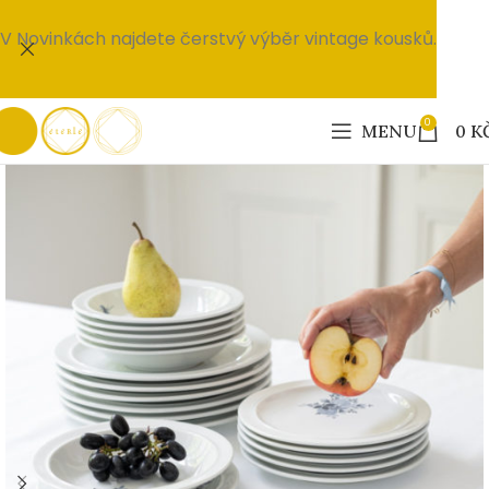
V Novinkách najdete čerstvý výběr vintage kousků.
0
MENU
0
K