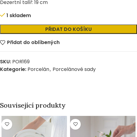
Dezertní talíř: 19 cm
1 skladem
Alternative:
PŘIDAT DO KOŠÍKU
Přidat do oblíbených
SKU:
POR169
Kategorie:
Porcelán
,
Porcelánové sady
Související produkty